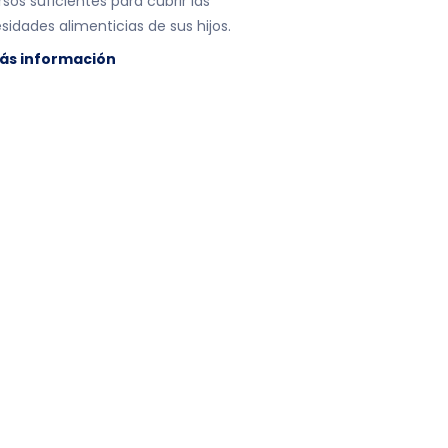
sos suficientes para cubrir las
sidades alimenticias de sus hijos.
ás información