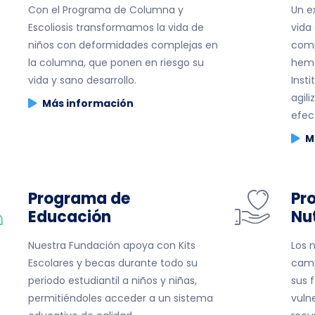
Con el Programa de Columna y
Un e
Escoliosis transformamos la vida de
vida
niños con deformidades complejas en
comp
la columna, que ponen en riesgo su
hemo
vida y sano desarrollo.
Inst
agil
Más información
efec
M
Programa de
Pr
Educación
Nut
Nuestra Fundación apoya con Kits
Los 
Escolares y becas durante todo su
camp
periodo estudiantil a niños y niñas,
sus 
permitiéndoles acceder a un sistema
vuln