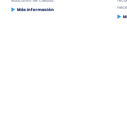
educativo de calidad.
recur
nece
Más información
M